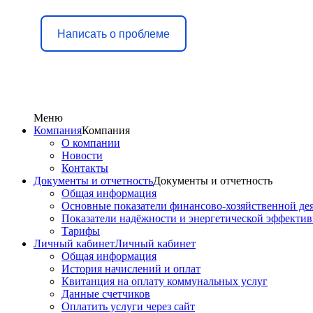
Написать о проблеме
Меню
Компания
Компания
О компании
Новости
Контакты
Документы и отчетность
Документы и отчетность
Общая информация
Основные показатели финансово-хозяйственной де
Показатели надёжности и энергетической эффекти
Тарифы
Личный кабинет
Личный кабинет
Общая информация
История начислений и оплат
Квитанция на оплату коммунальных услуг
Данные счетчиков
Оплатить услуги через сайт